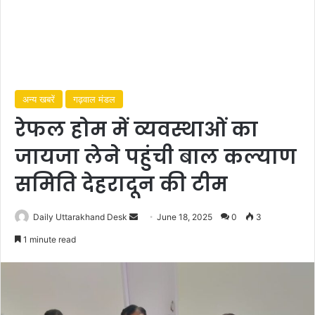
अन्य खबरें
गढ़वाल मंडल
रेफल होम में व्यवस्थाओं का
जायजा लेने पहुंची बाल कल्याण
समिति देहरादून की टीम
Daily Uttarakhand Desk
S
June 18, 2025
0
3
e
1 minute read
n
d
a
n