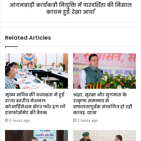
री
आंगनबाड़ी कार्यकत्री नियुक्ति में पारदर्शिता की मिसाल
नि
औ
कायम हुईः रेखा आर्या
यु
र
क्ति
प
में
र्य
पा
Related Articles
ट
र
न
द
से
र्शि
जु
ता
ड़े
की
अ
मि
ह
सा
म
ल
प्र
का
मुख्य सचिव की अध्यक्षता में हुई
श्रद्धा, सुरक्षा और सुगमता के
स्ता
य
राज्य स्तरीय नेशनल
उत्कृष्ट समन्वय से
वों
म
कोआर्डिनेशन सेंटर फॉर ड्रग लॉ
सफलतापूर्वक संचालित हो रही
को
हु
एनफोर्समेंट की बैठक
कांवड़ यात्रा
दी
ईः
3 hours ago
3 hours ago
मं
रे
जू
खा
री
आ