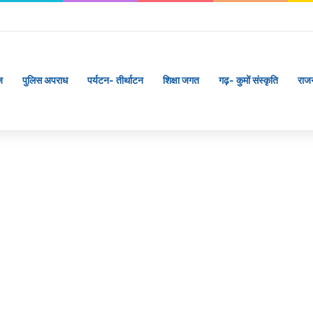
ज
पुलिस अपराध
पर्यटन- तीर्थाटन
शिक्षा जगत
गढ़- कुमों संस्कृति
राज