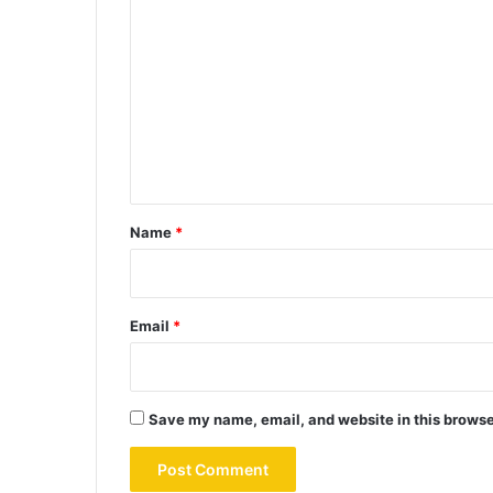
o
m
m
e
n
t
*
Name
*
Email
*
Save my name, email, and website in this browse