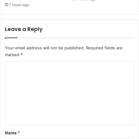
7 hours ago
Leave a Reply
Your email address will not be published.
Required fields are
marked
*
C
o
m
m
e
n
t
*
Name
*