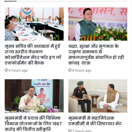
मु
चि
त
तै
या
रि
यां
मुख्य सचिव की अध्यक्षता में हुई
श्रद्धा, सुरक्षा और सुगमता के
पू
राज्य स्तरीय नेशनल
उत्कृष्ट समन्वय से
र्ण
कोआर्डिनेशन सेंटर फॉर ड्रग लॉ
सफलतापूर्वक संचालित हो रही
क
एनफोर्समेंट की बैठक
कांवड़ यात्रा
रेंः
6 hours ago
6 hours ago
डी
ए
म
मुख्यमंत्री ने प्रदान की विभिन्न
मुख्यमंत्री से महानिदेशक
विकास योजनाओं के लिए 1967
एनसीसी ने की शिष्टाचार भेंट
करोड़ की वित्तीय स्वीकृति
7 hours ago