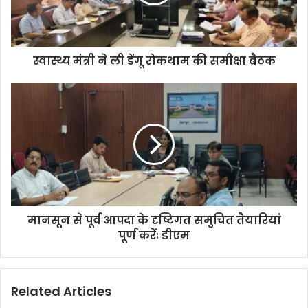
ली
डें
गू
रो
स्वास्थ्य मंत्री ने ली डेंगू रोकथाम की समीक्षा बैठक
क
था
म
मा
की
न
स
सू
मी
न
क्षा
से
बै
पू
ठ
र्व
क
आ
प
मानसून से पूर्व आपदा के दृष्टिगत समुचित तैयारियां
दा
पूर्ण करेंः डीएम
के
दृ
ष्टि
ग
Related Articles
त
स