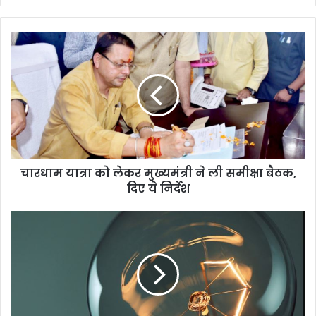
चारधाम
यात्रा
को
लेकर
मुख्यमंत्री
ने
ली
समीक्षा
बैठक,
चारधाम यात्रा को लेकर मुख्यमंत्री ने ली समीक्षा बैठक,
दिए
ये
दिए ये निर्देश
निर्देश
उत्तराखंड
में
महंगी
हुई
बिजली…
इतने
बढ़े