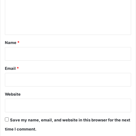
m
e
n
t
*
Name
*
Email
*
Website
Save my name, email, and website in this browser for the next
time I comment.