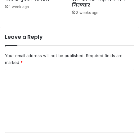
गिरफ्तार
1 week ago
3 weeks ago
Leave a Reply
Your email address will not be published.
Required fields are
marked
*
C
o
m
m
e
n
t
*