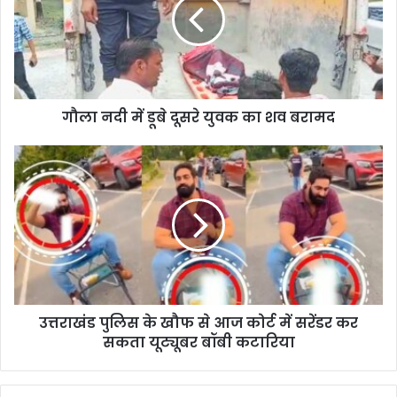
डूबे
दूसरे
युवक
का
शव
बरामद
गौला नदी में डूबे दूसरे युवक का शव बरामद
उत्तराखंड
पुलिस
के
खौफ
से
आज
कोर्ट
में
सरेंडर
उत्तराखंड पुलिस के खौफ से आज कोर्ट में सरेंडर कर
कर
सकता
सकता यूट्यूबर बॉबी कटारिया
यूट्यूबर
बॉबी
कटारिया