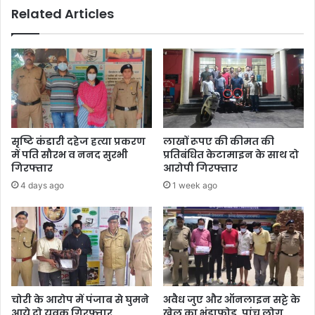
Related Articles
सृष्टि कंडारी दहेज हत्या प्रकरण
लाखों रूपए की कीमत की
में पति सौरभ व ननद सुरभी
प्रतिबंधित केटामाइन के साथ दो
गिरफ्तार
आरोपी गिरफ्तार
4 days ago
1 week ago
चोरी के आरोप में पंजाब से घुमने
अवैध जुए और ऑनलाइन सट्टे के
आये दो युवक गिरफ्तार
खेल का भंडाफोड़, पांच लोग