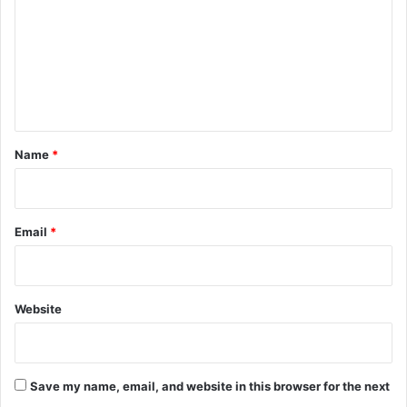
m
m
e
n
t
*
Name
*
Email
*
Website
Save my name, email, and website in this browser for the next