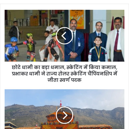
छोटे
धामी
का
बड़ा
धमाल,
स्केटिंग
में
किया
कमाल,
छोटे धामी का बड़ा धमाल, स्केटिंग में किया कमाल,
प्रभाकर
धामी
प्रभाकर धामी ने राज्य रोलर स्केटिंग चैंपिंयनशिप में
ने
जीता स्वर्ण पदक
राज्य
रोलर
19
स्केटिंग
नवंबर
चैंपिंयनशिप
को
में
शीतकाल
जीता
के
स्वर्ण
लिए
पदक
बंद