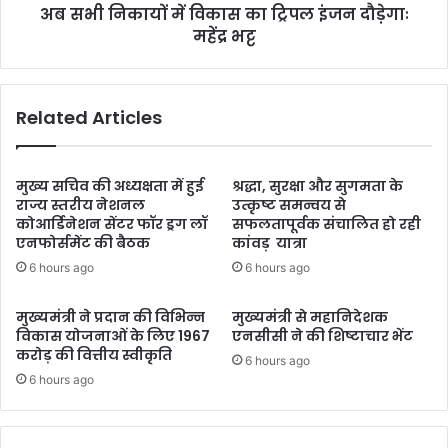
लो
अब सभी निकायों में विकास का ट्रिपल इंजन दौड़ेगाः
का
क
महेंद्र भट्ट
स
तं
का
त्र
ट्रि
के
प
Related Articles
लि
ल
ए
इं
चिं
ज
ता
न
मुख्य सचिव की अध्यक्षता में हुई
श्रद्धा, सुरक्षा और सुगमता के
ज
दौ
राज्य स्तरीय नेशनल
उत्कृष्ट समन्वय से
न
कोआर्डिनेशन सेंटर फॉर ड्रग लॉ
सफलतापूर्वक संचालित हो रही
ड़े
एनफोर्समेंट की बैठक
कांवड़ यात्रा
कः
गाः
चौ
म
6 hours ago
6 hours ago
हा
हें
न
द्र
मुख्यमंत्री ने प्रदान की विभिन्न
मुख्यमंत्री से महानिदेशक
भ
विकास योजनाओं के लिए 1967
एनसीसी ने की शिष्टाचार भेंट
ट्ट
करोड़ की वित्तीय स्वीकृति
6 hours ago
6 hours ago