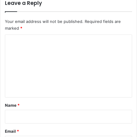
Leave a Reply
Your email address will not be published.
Required fields are
marked
*
C
o
m
m
e
n
t
*
Name
*
Email
*