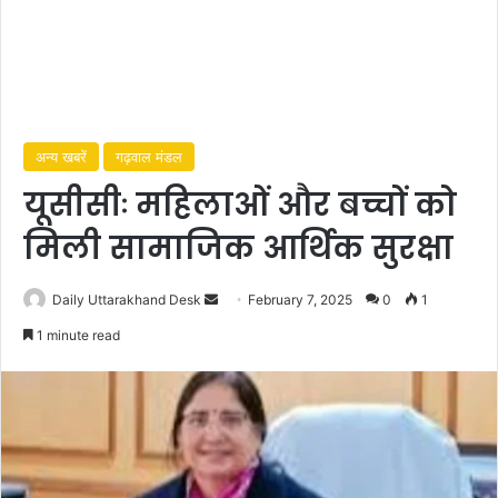
अन्य खबरें
गढ़वाल मंडल
यूसीसीः महिलाओं और बच्चों को
मिली सामाजिक आर्थिक सुरक्षा
Daily Uttarakhand Desk
S
February 7, 2025
0
1
e
1 minute read
n
d
a
n
e
m