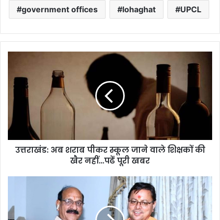
government offices
lohaghat
UPCL
उत्तराखंड:
अब
शराब
पीकर
स्कूल
जाने
वाले
शिक्षकों
की
उत्तराखंड: अब शराब पीकर स्कूल जाने वाले शिक्षकों की
खैर
नहीं…
खैर नहीं…पढें पूरी खबर
पढें
पूरी
एक्शन
खबर
में
धामी
के