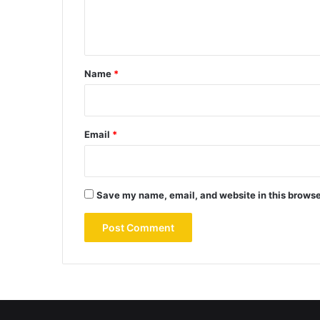
e
n
t
*
Name
*
Email
*
Save my name, email, and website in this browse