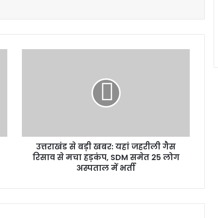
उत्तराखंड
से
बड़ी
खबर:
यहां
जहरीली
गैस
रिसाव
से
उत्तराखंड से बड़ी खबर: यहां जहरीली गैस
मचा
हड़कंप,
रिसाव से मचा हड़कंप, SDM समेत 25 लोग
SDM
अस्पताल में भर्ती
समेत
25
लोग
अस्पताल
में