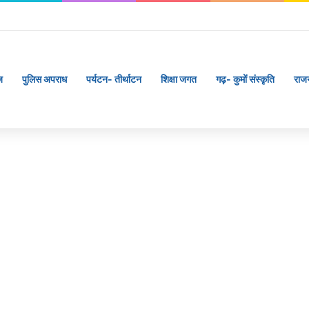
ज
पुलिस अपराध
पर्यटन- तीर्थाटन
शिक्षा जगत
गढ़- कुमों संस्कृति
राज