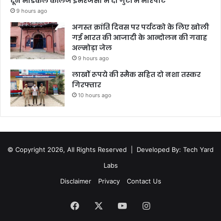
दून मेडिकल कॉलेज इमरजेंसी में दो गुटों में मारपीट
9 hours ago
अगस्त क्रांति दिवस पर पर्यटको के लिए खोली
गई भारत की आजादी के आन्दोलन की गवाह
अल्मोड़ा जेल
9 hours ago
लाखोें रूपये की स्मैक सहित दो नशा तस्कर
गिरफ्तार
10 hours ago
© Copyright 2026, All Rights Reserved |
Developed By: Tech Yard
Labs
Disclaimer
Privacy
Contact Us
Facebook
X
YouTube
Instagram