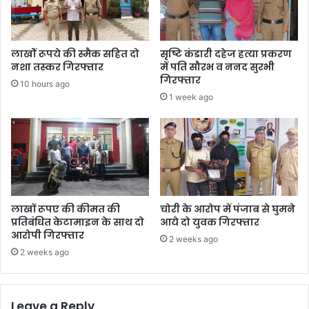
लाखोें रूपये की स्मैक सहित दो
सृष्टि कंडारी दहेज हत्या प्रकरण
नशा तस्कर गिरफ्तार
में पति सौरभ व ननद सुरभी
गिरफ्तार
10 hours ago
1 week ago
लाखों रूपए की कीमत की
चोरी के आरोप में पंजाब से घुमने
प्रतिबंधित केटामाइन के साथ दो
आये दो युवक गिरफ्तार
आरोपी गिरफ्तार
2 weeks ago
2 weeks ago
Leave a Reply