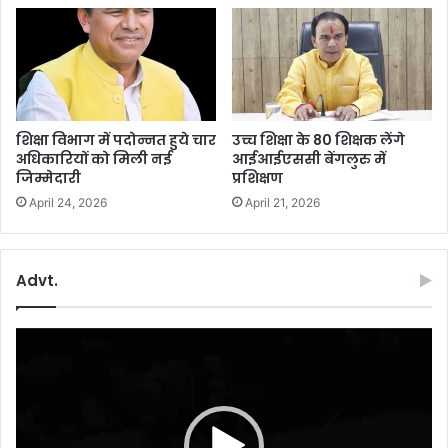
बा
रि
श
-
ब
र्फ
बा
शिक्षा विभाग में पदोन्नत हुये चार
उच्च शिक्षा के 80 शिक्षक लेंगे
री
अधिकारियों को मिली नई
आईआईएससी बेंगलुरु में
के
जिम्मेदारी
प्रशिक्षण
आ
April 24, 2026
April 21, 2026
सा
र
Advt.
Video
Player