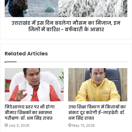
स
इ
रों
स
ने
दि
डा
उत्तराखंड में इस दिन बदलेगा मौसम का मिजाज, इन
न
ला
जिलों में बारिश - बर्फबारी के आसार
ब
डे
द
रा
ले
गा
Related Articles
मौ
स
म
का
मि
जा
ज
,
इ
निदेशालय स्तर पर भी होगा
उच्च शिक्षा विभाग में किताबों का
न
बीमार शिक्षकों का स्वास्थ्य
संकट दूर करेगी ई-लाइब्रेरीः डाॅ.
जि
परीक्षणः डाॅ. धन सिंह रावत
धन सिंह रावत
लों
July 4, 2026
May 15, 2026
में