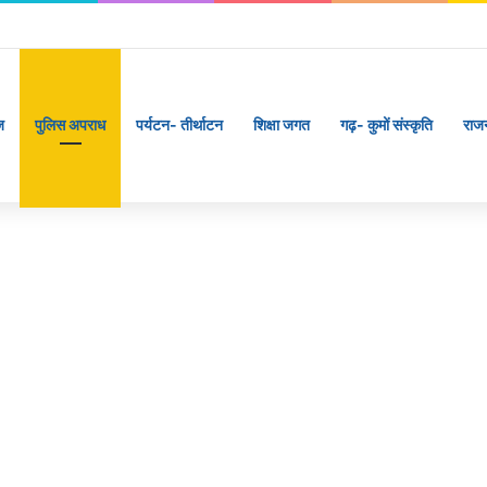
ज
पुलिस अपराध
पर्यटन- तीर्थाटन
शिक्षा जगत
गढ़- कुमों संस्कृति
राज