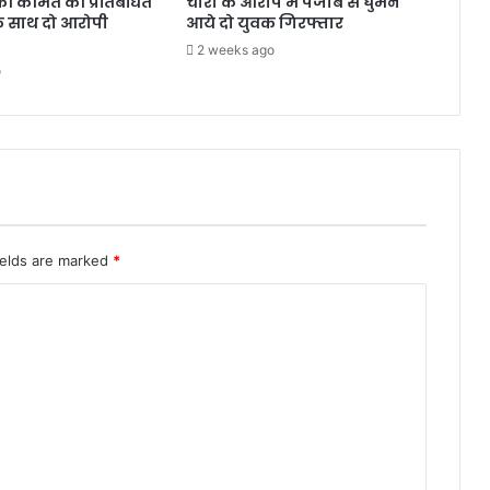
की कीमत की प्रतिबंधित
चोरी के आरोप में पंजाब से घुमने
े साथ दो आरोपी
आये दो युवक गिरफ्तार
2 weeks ago
o
ields are marked
*