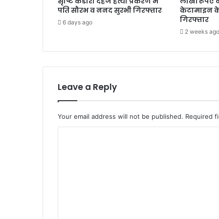
सृष्टि कंडारी दहेज हत्या प्रकरण में
लाखों रूपए 
पति सौरभ व ननद सुरभी गिरफ्तार
केटामाइन क
गिरफ्तार
6 days ago
2 weeks ag
Leave a Reply
Your email address will not be published.
Required f
C
o
m
m
e
n