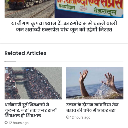
चलने
वाली
जन
यात्रीगण कृपया ध्यान दें…काठगोदाम से चलने वाली
शताब्दी
एक्सप्रेस
जन शताब्दी एक्सप्रेस पांच जून को रहेगी निरस्त
पांच
जून
को
Related Articles
रहेगी
निरस्त
धर्मनगरी हुई शिवभक्तों से
स्नान के दौरान कांवडिया तेज
गुलजार, जहां तक नजर डालों
बहाव की चपेट में आकर बहा
शिवभक्त ही शिवभक्त
12 hours ago
12 hours ago