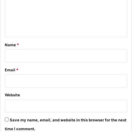
m
e
n
t
*
Name
*
Email
*
Website
Save my name, email, and website in this browser for the next
time I comment.