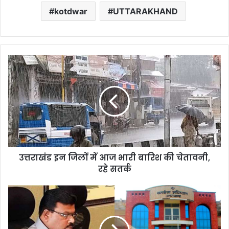
kotdwar
UTTARAKHAND
उत्तराखंड
इन
जिलों
में
आज
भारी
बारिश
की
चेतावनी,
उत्तराखंड इन जिलों में आज भारी बारिश की चेतावनी,
रहे
सतर्क
रहे सतर्क
रिटायर्ड
IAS
राम
विलास