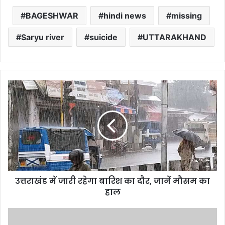
BAGESHWAR
hindi news
missing
Saryu river
suicide
UTTARAKHAND
उत्तराखंड
में
जारी
रहेगा
बारिश
का
दौर,
जानें
मौसम
उत्तराखंड में जारी रहेगा बारिश का दौर, जानें मौसम का
का
हाल
हाल
उत्तराखंड:
सेल्फी