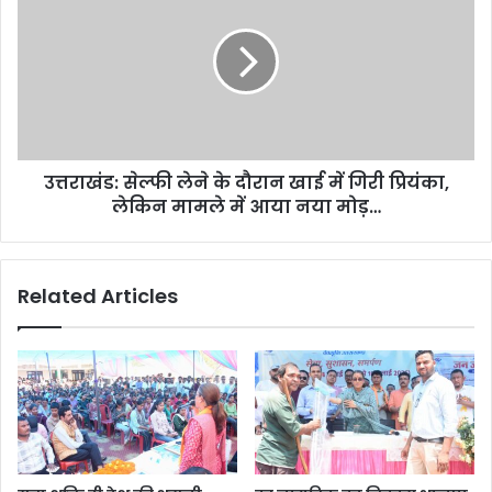
लेने
के
दौरान
खाई
में
गिरी
प्रियंका,
उत्तराखंड: सेल्फी लेने के दौरान खाई में गिरी प्रियंका,
लेकिन
मामले
लेकिन मामले में आया नया मोड़…
में
आया
नया
Related Articles
मोड़…