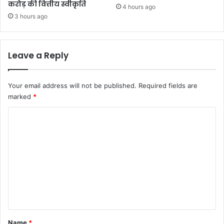
करोड़ की वित्तीय स्वीकृति
4 hours ago
3 hours ago
Leave a Reply
Your email address will not be published.
Required fields are
marked
*
C
o
m
m
e
n
t
*
Name
*