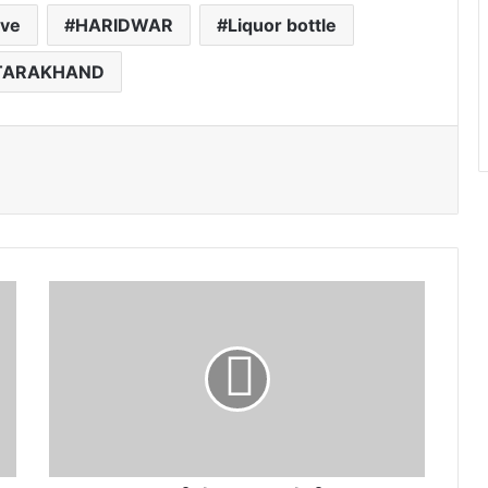
ive
HARIDWAR
Liquor bottle
TARAKHAND
उत्तराखंड:
शादी
से
इंकार
पर
प्रेमी
हुआ
आग
बबूला,