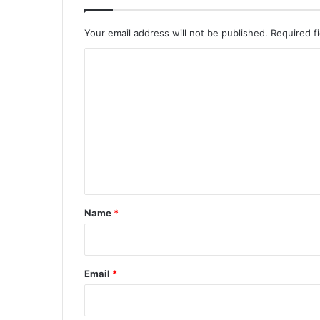
Your email address will not be published.
Required f
C
o
m
m
e
n
t
*
Name
*
Email
*