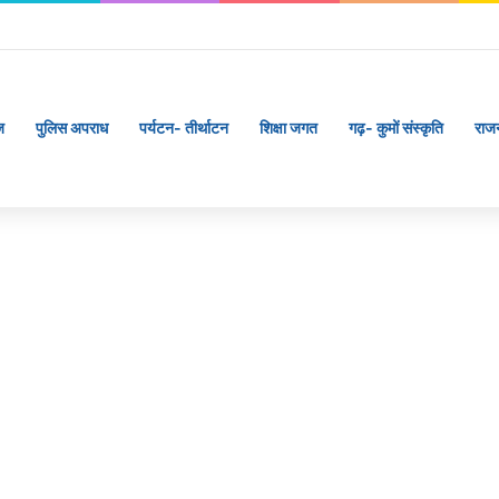
ज
पुलिस अपराध
पर्यटन- तीर्थाटन
शिक्षा जगत
गढ़- कुमों संस्कृति
राज