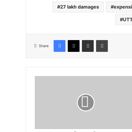
27 lakh damages
expens
UT
Facebook
X
Share via Email
Print
Share
लोकगायक
किशन
महिपाल
का
नया
गाना
YouTube
पर
वायरल,