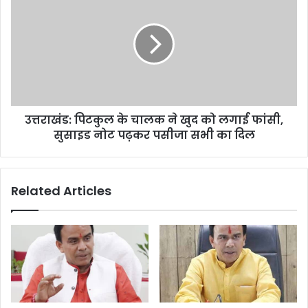
ऐसे
पिटकुल
किया
के
था
चालक
शिकार
ने
खुद
को
लगाई
फांसी,
उत्तराखंड: पिटकुल के चालक ने खुद को लगाई फांसी,
सुसाइड
नोट
सुसाइड नोट पढ़कर पसीजा सभी का दिल
पढ़कर
पसीजा
सभी
Related Articles
का
दिल