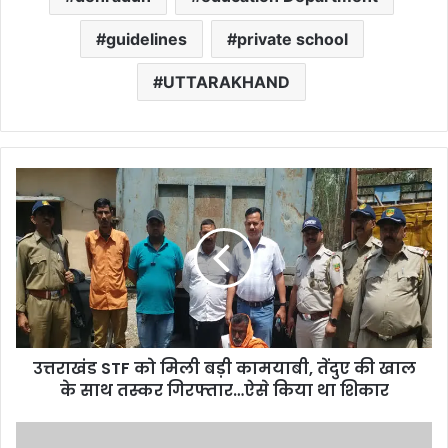
guidelines
private school
UTTARAKHAND
उत्तराखंड
STF
को
मिली
बड़ी
कामयाबी,
तेंदुए
की
खाल
उत्तराखंड STF को मिली बड़ी कामयाबी, तेंदुए की खाल
के
साथ
के साथ तस्कर गिरफ्तार…ऐसे किया था शिकार
तस्कर
गिरफ्तार…
उत्तराखंड: