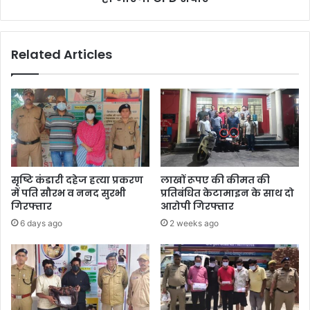
हो
जाएंगी
OPD
Related Articles
सेवाएं
सृष्टि कंडारी दहेज हत्या प्रकरण
लाखों रूपए की कीमत की
में पति सौरभ व ननद सुरभी
प्रतिबंधित केटामाइन के साथ दो
गिरफ्तार
आरोपी गिरफ्तार
6 days ago
2 weeks ago