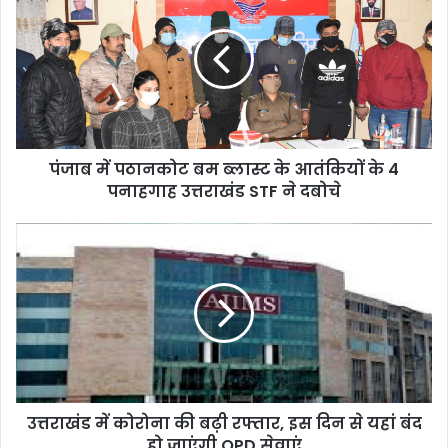
पठानकोट
बम
ब्लास्ट
के
आतंकियों
के
4
पंजाब में पठानकोट बम ब्लास्ट के आतंकियों के 4
पनाहगाह
उत्तराखंड
पनाहगाह उत्तराखंड STF ने दबोचे
STF
ने
उत्तराखंड
दबोचे
में
कोरोना
की
बढ़ी
रफ्तार,
इस
दिन
से
उत्तराखंड में कोरोना की बढ़ी रफ्तार, इस दिन से यहां बंद
यहां
बंद
हो जाएंगी OPD सेवाएं