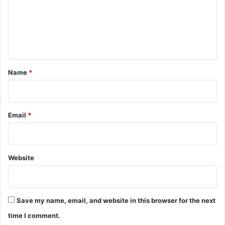
m
e
n
t
*
Name
*
Email
*
Website
Save my name, email, and website in this browser for the next
time I comment.