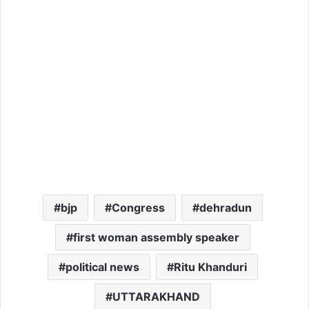
bjp
Congress
dehradun
first woman assembly speaker
political news
Ritu Khanduri
UTTARAKHAND