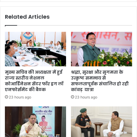
ख
हिं
ने
दी
Related Articles
लि
में
ए
हो
उ
स
ठा
के
ने
गी
हों
इं
गे
जी
कु
नि
छ
य
मुख्य सचिव की अध्यक्षता में हुई
श्रद्धा, सुरक्षा और सुगमता के
ज
रिं
राज्य स्तरीय नेशनल
उत्कृष्ट समन्वय से
रु
ग
कोआर्डिनेशन सेंटर फॉर ड्रग लॉ
सफलतापूर्वक संचालित हो रही
री
की
एनफोर्समेंट की बैठक
कांवड़ यात्रा
क
प
23 hours ago
23 hours ago
द
ढा
म
ई