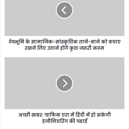
मि
के
सा
मा
जि
क
देवभूमि के सामाजिक-सांस्कृतिक ताने-बाने को बचाए
-
रखने लिए उठाने होंगे कुछ जरुरी कदम
सां
स्कृ
ति
अ
क
च्छी
ता
ख
ने
ब
-
र
बा
:
ने
ग्रा
को
फि
ब
क
चा
अच्छी खबर: ग्राफिक एरा में हिंदी में हो सकेगी
ए
ए
इंजीनियरिंग की पढाई
रा
र
में