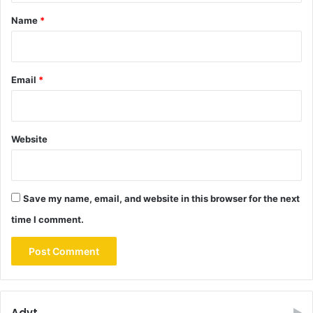
*
Name
*
Email
*
Website
Save my name, email, and website in this browser for the next
time I comment.
Advt.