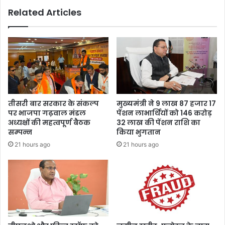
र्या
धा
Related Articles
व
रा
र
में
ण
शा
सं
मि
र
ल
क्ष
हु
ण
ए
का
7
सं
3
तीसरी बार सरकार के संकल्प
मुख्यमंत्री ने 9 लाख 87 हजार 17
दे
कै
पर भाजपा गढ़वाल मंडल
पेंशन लाभार्थियों को 146 करोड़
श
डे
अध्यक्षों की महत्वपूर्ण बैठक
32 लाख की पेंशन राशि का
ट
सम्पन्न
किया भुगतान
21 hours ago
21 hours ago