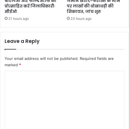
बीएलओ और फील्ड स्टॉफ को
जमीन खरीद-फरोख्त के नाम
प्रोत्साहित करें जिलाधिकारीः
पर लाखों की धोखाधड़ी की
सीईओ
शिकायत, जांच शुरू
21 hours ago
23 hours ago
Leave a Reply
Your email address will not be published.
Required fields are
marked
*
C
o
m
m
e
n
t