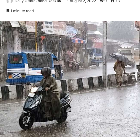
Send
Daily Uttarakhand Desk
August 2, 2022
0
73
an
1 minute read
email