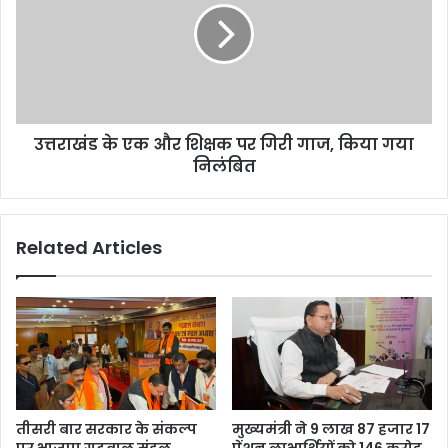
से
और
शिकायत
शिक्षक
पर
गिरी
गाज,
किया
उत्तराखंड के एक और शिक्षक पर गिरी गाज, किया गया
गया
निलंबित
निलंबित
Related Articles
तीसरी बार सरकार के संकल्प
मुख्यमंत्री ने 9 लाख 87 हजार 17
पर भाजपा गढ़वाल मंडल
पेंशन लाभार्थियों को 146 करोड़