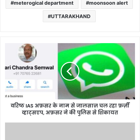
meterogical department
moonsoon alert
UTTARAKHAND
वरिष्ठ
IAS
अफ़सर
के
नाम
से
जालसाज़
चल
रहा
वरिष्ठ IAS अफ़सर के नाम से जालसाज़ चल रहा फ़र्ज़ी
फ़र्ज़ी
व्हाट्सएप,
व्हाट्सएप, अफ़सर ने की पुलिस से शिकायत
अफ़सर
ने
उत्तराखंड
की
के
पुलिस
एक