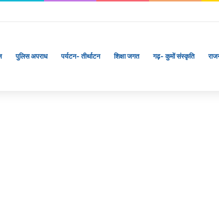
ज
पुलिस अपराध
पर्यटन- तीर्थाटन
शिक्षा जगत
गढ़- कुमों संस्कृति
राज