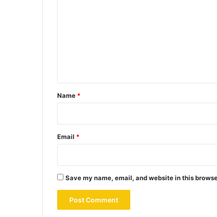
o
m
m
e
n
t
*
Name
*
Email
*
Save my name, email, and website in this browse