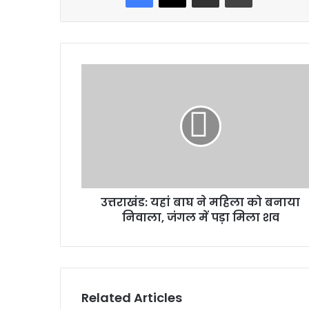
उत्तराखंड:
यहां
बाघ
ने
महिला
को
बनाया
निवाला,
जंगल
उत्तराखंड: यहां बाघ ने महिला को बनाया
में
पड़ा
निवाला, जंगल में पड़ा मिला शव
मिला
शव
Related Articles