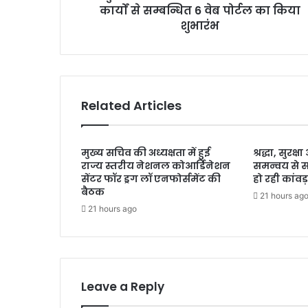
कार्यों से सम्बन्धित 6 वेब पोर्टल का किया
ग
के
शुभारंभ
वि
भा
गी
य
का
Related Articles
र्यों
से
स
मुख्य सचिव की अध्यक्षता में हुई
श्रद्धा, सुरक
म्ब
राज्य स्तरीय नेशनल कोआर्डिनेशन
समन्वय से 
न्धि
सेंटर फॉर ड्रग लॉ एनफोर्समेंट की
हो रही कांवड़
त
बैठक
21 hours ag
6
21 hours ago
वे
ब
पो
र्ट
ल
का
Leave a Reply
कि