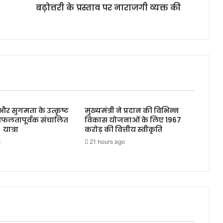
बढ़ोत्तरी के प्रस्ताव पर नाराजगी व्यक्त की
क
टौ
ती
की
ब
ढ़ो
त्त
री
के
प्र
्षा और सुगमता के उत्कृष्ट
मुख्यमंत्री ने प्रदान की विभिन्न
स्ता
सफलतापूर्वक संचालित
विकास योजनाओं के लिए 1967
व
 यात्रा
करोड़ की वित्तीय स्वीकृति
प
o
21 hours ago
र
ना
रा
ज
गी
व्य
क्त
की