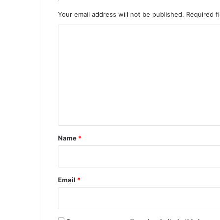
या
शु
Your email address will not be published.
Required f
भा
C
रं
भ
o
m
m
e
n
t
*
Name
*
Email
*