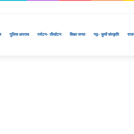
ज
पुलिस अपराध
पर्यटन- तीर्थाटन
शिक्षा जगत
गढ़- कुमों संस्कृति
राज