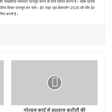
 व्यवहारिक समाधान प्रस्तुत करने के लिये प्रेरित करना है। ताकि प्रदेश
व्यावहारिक विचार प्रस्तुत कर सके। ईट राइट यूथ हैकाथॉन-2026 की थीम ईट
ंगित करती है।
गो
ल्ड
न
का
र्ड
में
अं
श
दा
गोल्डन कार्ड में अंशदान कटौती की
न