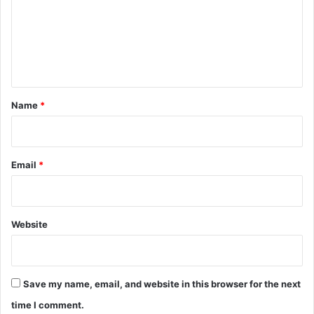
m
e
n
t
*
Name
*
Email
*
Website
Save my name, email, and website in this browser for the next
time I comment.