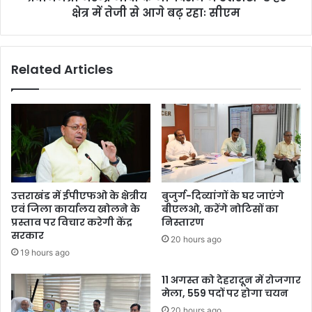
फ्ता
क्षेत्र में तेजी से आगे बढ़ रहाः सीएम
के
र
मा
र्ग
द
Related Articles
र्श
न
में
उ
त्त
रा
ख
ण्ड
ह
उत्तराखंड में ईपीएफओ के क्षेत्रीय
बुजुर्ग-दिव्यांगों के घर जाएंगे
र
एवं जिला कार्यालय खोलने के
बीएलओ, करेंगे नोटिसों का
क्षे
प्रस्ताव पर विचार करेगी केंद्र
निस्तारण
त्र
सरकार
20 hours ago
में
19 hours ago
ते
जी
11 अगस्त को देहरादून में रोजगार
से
मेला, 559 पदों पर होगा चयन
आ
20 hours ago