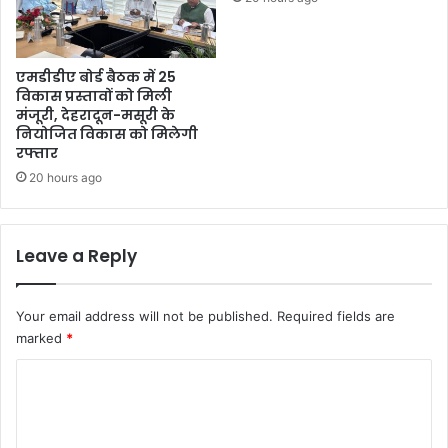
गे
ब
ढ़
र
एमडीडीए बोर्ड बैठक में 25
हाः
विकास प्रस्तावों को मिली
मंजूरी, देहरादून-मसूरी के
सी
नियोजित विकास को मिलेगी
ए
रफ्तार
म
20 hours ago
Leave a Reply
Your email address will not be published.
Required fields are
marked
*
C
o
m