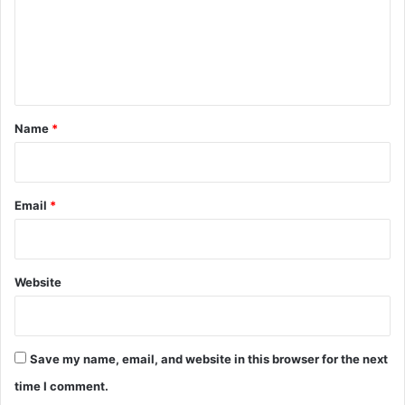
m
e
n
t
*
Name
*
Email
*
Website
Save my name, email, and website in this browser for the next
time I comment.