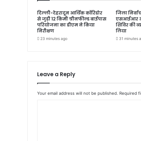
दिल्ली-देहरादून आर्थिक कॉरिडोर
जिला निर्वा
से जुड़ी 12 किमी ग्रीनफील्ड बाईपास
एसआईआर आप
परियोजना का डीएम ने किया
शिविर की व्
निरीक्षण
लिया
23 minutes ago
31 minutes 
Leave a Reply
Your email address will not be published.
Required f
C
o
m
m