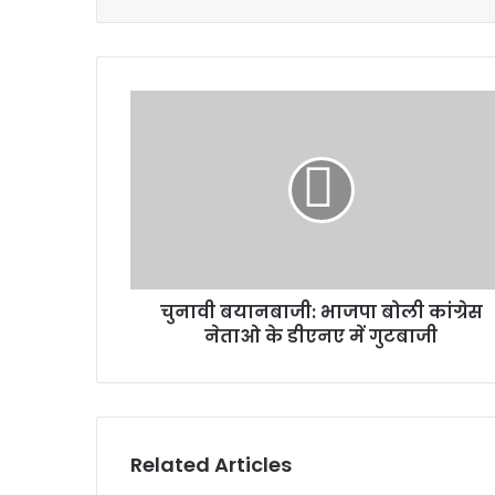
चुनावी
बयानबाजी:
भाजपा
बोली
कांग्रेस
नेताओ
के
डीएनए
में
चुनावी बयानबाजी: भाजपा बोली कांग्रेस
गुटबाजी
नेताओ के डीएनए में गुटबाजी
Related Articles