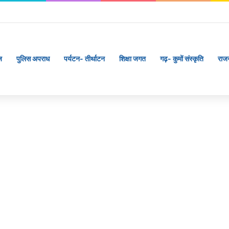
ज
पुलिस अपराध
पर्यटन- तीर्थाटन
शिक्षा जगत
गढ़- कुमों संस्कृति
राज