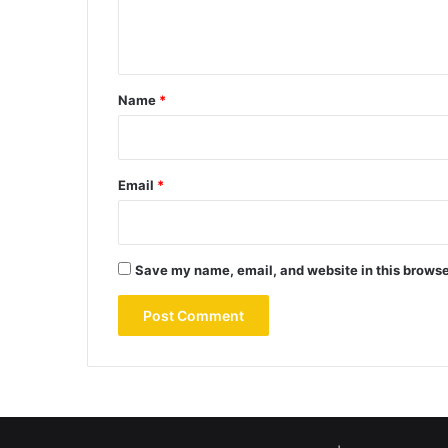
e
n
t
*
Name
*
Email
*
Save my name, email, and website in this browse