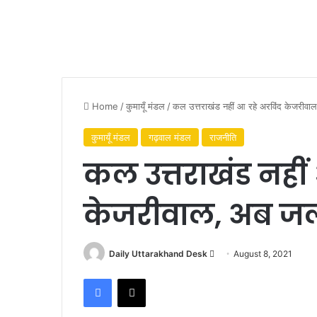
Home
/
कुमायूँ मंडल
/
कल उत्तराखंड नहीं आ रहे अरविंद केजरीवाल
कुमायूँ मंडल
गढ़वाल मंडल
राजनीति
कल उत्तराखंड नहीं
केजरीवाल, अब जल्
Send
Daily Uttarakhand Desk
August 8, 2021
an
Facebook
X
email