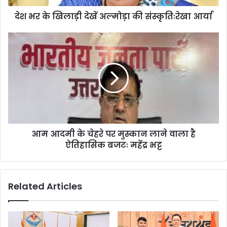
दे
देश भर के खिलाड़ी देखें अल्मोड़ा की संस्कृतिःरेखा आर्या
खें
अ
ल्मो
आ
ड़ा
म
की
आ
सं
द
स्कृ
मी
तिः
के
रे
चे
खा
ह
आ
रे
आम आदमी के चेहरे पर मुस्कान लाने वाला है
र्या
प
ऐतिहासिक बजटः महेंद्र भट्ट
र
मु
स्का
न
Related Articles
ला
ने
वा
ला