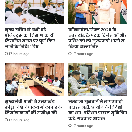
है
ऐ
ति
हा
सि
मुख्य सचिव ने सभी बड़े
कॉमनवेल्थ गेम्स 2026 के
क
प्रोजेक्ट्स का निर्माण कार्य
उत्तराखंड के पदक विजेताओं और
ब
नियमित समय पर पूर्ण किए
प्रशिक्षकों को मुख्यमंत्री धामी ने
ज
जाने के निर्देश दिए
किया सम्मानित
टः
17 hours ago
17 hours ago
म
हें
द्र
भ
ट्ट
मुख्यमंत्री धामी ने उत्तराखंड
मतदाता सुनवाई में लापरवाही
क्रीड़ा विश्वविद्यालय गौलापार के
बर्दाश्त नहीं, आयोग के निर्देशों
निर्माण कार्यों की समीक्षा की
का शत-प्रतिशत पालन सुनिश्चित
करेंः गढ़वाल आयुक्त
17 hours ago
17 hours ago