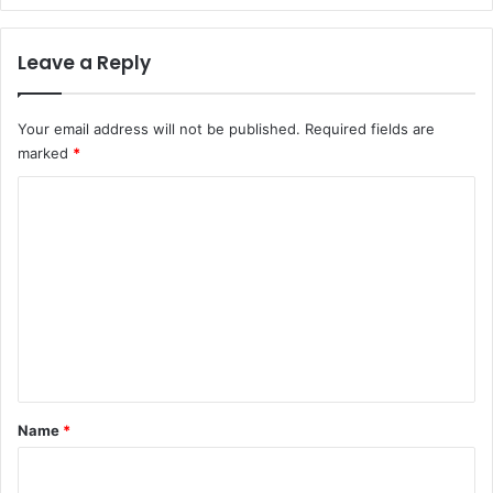
Leave a Reply
Your email address will not be published.
Required fields are
marked
*
C
o
m
m
e
n
t
*
Name
*