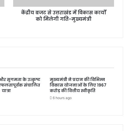
उ
त्त
केंद्रीय बजट से उत्तराखंड में विकास कार्यों
रा
को मिलेगी गति-मुख्यमंत्री
खं
ड
में
वि
का
स
का
र्यों
को
मि
्षा और सुगमता के उत्कृष्ट
मुख्यमंत्री ने प्रदान की विभिन्न
ले
सफलतापूर्वक संचालित
विकास योजनाओं के लिए 1967
गी
 यात्रा
करोड़ की वित्तीय स्वीकृति
ग
6 hours ago
ति
-
मु
ख्य
मं
त्री