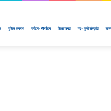
ज
पुलिस अपराध
पर्यटन- तीर्थाटन
शिक्षा जगत
गढ़- कुमों संस्कृति
राज