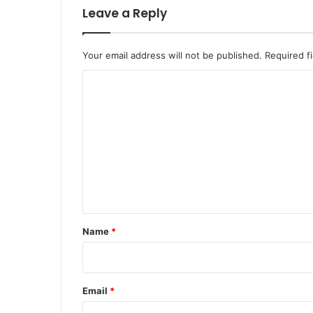
र
Leave a Reply
वि
त
र
Your email address will not be published.
Required f
ण
C
स
मा
o
रो
m
ह
में
m
भा
e
ग
n
लि
या
t
*
Name
*
Email
*