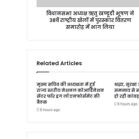
क्ष
ऋ
विधानसभा अध्यक्ष ऋतु खण्डूडी भूषण ने
तु
38वें राष्ट्रीय खेलों में पुरस्कार वितरण
ख
ण्डू
समारोह में भाग लिया
डी
भू
ष
ण
ने
Related Articles
3
8
वें
मुख्य सचिव की अध्यक्षता में हुई
श्रद्धा, सुरक
रा
राज्य स्तरीय नेशनल कोआर्डिनेशन
समन्वय से 
ष्ट्री
सेंटर फॉर ड्रग लॉ एनफोर्समेंट की
हो रही कांवड़
य
बैठक
6 hours ago
खे
6 hours ago
लों
में
पु
र
स्का