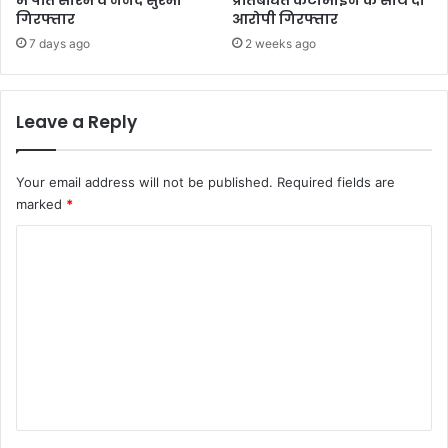
गिरफ्तार
आरोपी गिरफ्तार
7 days ago
2 weeks ago
Leave a Reply
Your email address will not be published.
Required fields are
marked
*
C
o
m
m
e
n
t