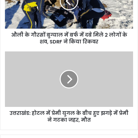
में
बर्फ
में
दबे
मिले
औली के गौरसों बुग्याल में बर्फ में दबे मिले 2 लोगों के
2
लोगों
शव, SDRF ने किया रिकवर
के
शव,
उत्तराखंड:
SDRF
होटल
ने
में
किया
प्रेमी
रिकवर
युगल
के
बीच
हुए
झगड़े
उत्तराखंड: होटल में प्रेमी युगल के बीच हुए झगड़े में प्रेमी
में
प्रेमी
ने गटका जहर, मौत
ने
गटका