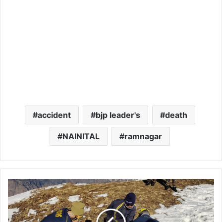
accident
bjp leader's
death
NAINITAL
ramnagar
औली
के
गौरसों
बुग्याल