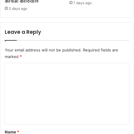
कांग्रेसः कोठियाल
7 days ago
3 days ago
Leave a Reply
Your email address will not be published.
Required fields are
marked
*
C
o
m
m
e
n
t
*
Name
*