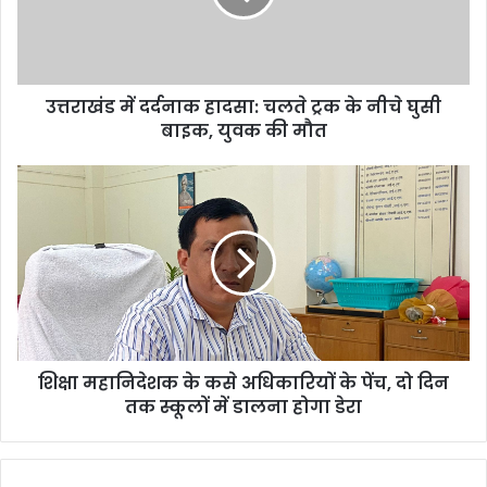
ट्रक
के
नीचे
घुसी
उत्तराखंड में दर्दनाक हादसा: चलते ट्रक के नीचे घुसी
बाइक,
युवक
बाइक, युवक की मौत
की
मौत
शिक्षा
महानिदेशक
के
कसे
अधिकारियों
के
पेंच,
दो
दिन
शिक्षा महानिदेशक के कसे अधिकारियों के पेंच, दो दिन
तक
स्कूलों
तक स्कूलों में डालना होगा डेरा
में
डालना
होगा