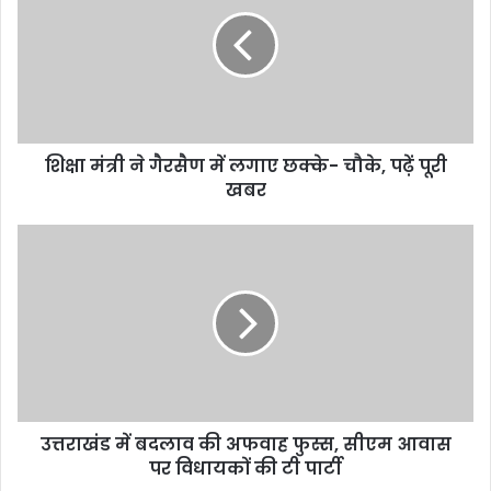
मं
त्री
ने
गै
र
सै
ण
शिक्षा मंत्री ने गैरसैण में लगाए छक्के- चौके, पढ़ें पूरी
में
खबर
ल
गा
ए
उ
छ
त्त
क्के
रा
-
खं
चौ
ड
के
में
,
ब
प
द
ढ़ें
ला
पू
उत्तराखंड में बदलाव की अफवाह फुस्स, सीएम आवास
व
री
पर विधायकों की टी पार्टी
की
ख
अ