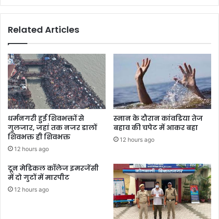
ब
फ
र
वा
Related Articles
ह
फु
स्स
,
सी
ए
म
आ
वा
धर्मनगरी हुई शिवभक्तों से
स्नान के दौरान कांवडिया तेज
स
गुलजार, जहां तक नजर डालों
बहाव की चपेट में आकर बहा
प
शिवभक्त ही शिवभक्त
12 hours ago
र
12 hours ago
वि
धा
दून मेडिकल कॉलेज इमरजेंसी
य
में दो गुटों में मारपीट
कों
12 hours ago
की
टी
पा