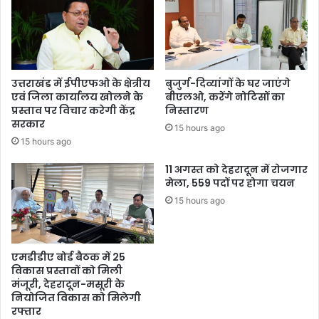
रो
प
ना
हुँ
टी
चे
का
दू
न
उत्तराखंड में ईपीएफओ के क्षेत्रीय
बुजुर्ग-दिव्यांगों के घर जाएंगे
एवं जिला कार्यालय खोलने के
बीएलओ, करेंगे नोटिसों का
प्रस्ताव पर विचार करेगी केंद्र
निस्तारण
सरकार
15 hours ago
15 hours ago
11 अगस्त को देहरादून में रोजगार
मेला, 559 पदों पर होगा चयन
15 hours ago
एमडीडीए बोर्ड बैठक में 25
विकास प्रस्तावों को मिली
मंजूरी, देहरादून-मसूरी के
नियोजित विकास को मिलेगी
रफ्तार