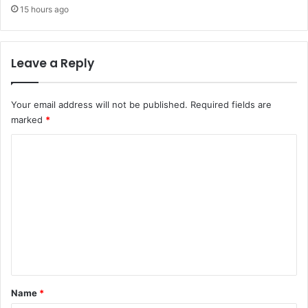
15 hours ago
Leave a Reply
Your email address will not be published.
Required fields are
marked
*
C
o
m
m
e
n
t
*
Name
*