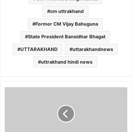
cm uttrakhand
Former CM Vijay Bahuguna
State President Bansidhar Bhagat
UTTARAKHAND
uttarakhandnews
uttrakhand hindi news
गै
र
सै
ण
में
ब
ज