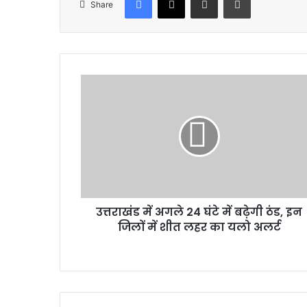
Share
उत्तराखंड
में
अगले
24
घंटे
में
बढ़ेगी
ठंड,
इन
उत्तराखंड में अगले 24 घंटे में बढ़ेगी ठंड, इन
जिलों
में
जिलों में शीत लहर का यलो अलर्ट
शीत
लहर
का
यलो
अलर्ट