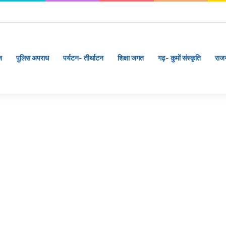
ाखंड के पदक विजेताओं और प्रशिक्षकों को मुख्यमंत्री धामी ने किया सम्मानित
ज
पुलिस अपराध
पर्यटन- तीर्थाटन
शिक्षा जगत
गढ़- कुमों संस्कृति
राज