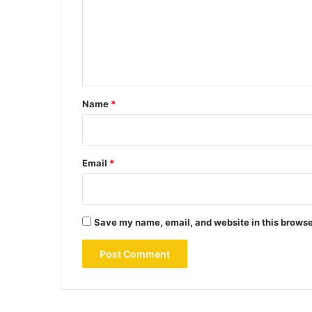
m
e
n
t
*
Name
*
Email
*
Save my name, email, and website in this browse