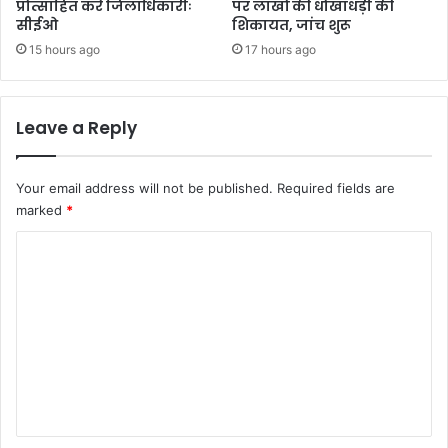
वे
प्रोत्साहित करें जिलाधिकारीः
पर लाखों की धोखाधड़ी की
लो
सीईओ
शिकायत, जांच शुरू
लि
का
य
15 hours ago
17 hours ago
र्प
न
ण
का
कि
Leave a Reply
या
अ
व
Your email address will not be published.
Required fields are
लो
marked
*
क
न
C
o
m
m
e
n
t