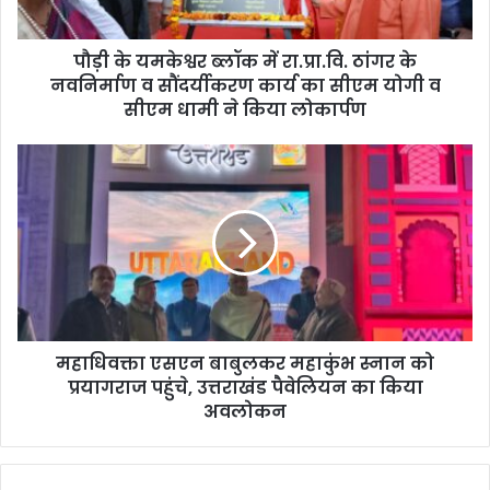
र
ब्लॉ
पौड़ी के यमकेश्वर ब्लॉक में रा.प्रा.वि. ठांगर के
क
नवनिर्माण व सौंदर्यीकरण कार्य का सीएम योगी व
में
रा
सीएम धामी ने किया लोकार्पण
.
प्रा
म
.
हा
वि
धि
.
व
ठां
क्ता
ग
ए
र
स
के
ए
न
न
व
महाधिवक्ता एसएन बाबुलकर महाकुंभ स्नान को
बा
नि
प्रयागराज पहुंचे, उत्तराखंड पैवेलियन का किया
बु
र्मा
ल
अवलोकन
ण
क
व
र
सौं
म