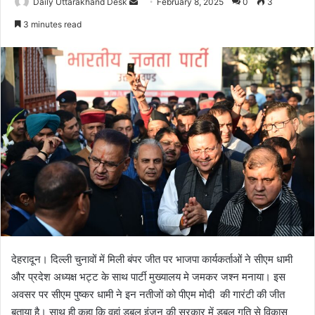
Daily Uttarakhand Desk
S
February 8, 2025
0
3
e
3 minutes read
n
d
a
n
e
m
a
i
l
देहरादून। दिल्ली चुनावों में मिली बंपर जीत पर भाजपा कार्यकर्ताओं ने सीएम धामी
और प्रदेश अध्यक्ष भट्ट के साथ पार्टी मुख्यालय मे जमकर जश्न मनाया। इस
अवसर पर सीएम पुष्कर धामी ने इन नतीजों को पीएम मोदी की गारंटी की जीत
बताया है। साथ ही कहा कि वहां डबल इंजन की सरकार में डबल गति से विकास