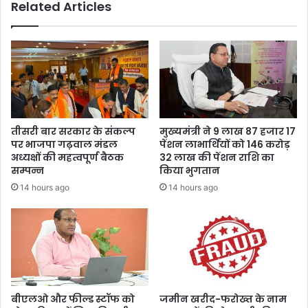
Related Articles
द
हा
र्यी
कुं
क
भ
र
स्ना
ण
न
का
को
र्य
प्र
का
या
सी
ग
तीसरी बार सरकार के संकल्प
मुख्यमंत्री ने 9 लाख 87 हजार 17
ए
रा
पर भाजपा गढ़वाल मंडल
पेंशन लाभार्थियों को 146 करोड़
म
ज
अध्यक्षों की महत्वपूर्ण बैठक
32 लाख की पेंशन राशि का
यो
प
सम्पन्न
किया भुगतान
गी
हुं
14 hours ago
14 hours ago
व
चे
सी
,
ए
उ
म
त्त
धा
रा
मी
खं
ने
ड
कि
पै
बीएलओ और फील्ड स्टॉफ को
जमीन खरीद-फरोख्त के नाम
या