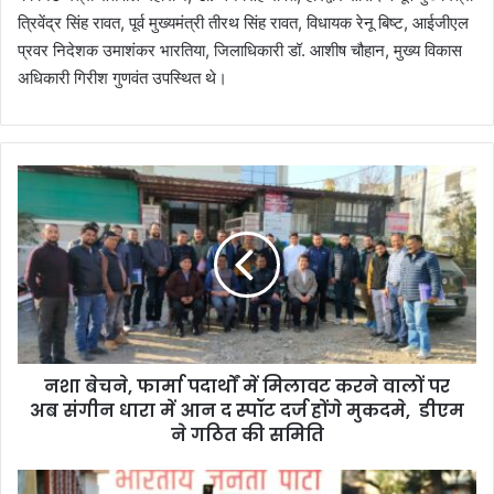
त्रिवेंद्र सिंह रावत, पूर्व मुख्यमंत्री तीरथ सिंह रावत, विधायक रेनू बिष्ट, आईजीएल
प्रवर निदेशक उमाशंकर भारतिया, जिलाधिकारी डॉ. आशीष चौहान, मुख्य विकास
अधिकारी गिरीश गुणवंत उपस्थित थे।
न
शा
बे
च
ने
,
फा
र्मा
प
नशा बेचने, फार्मा पदार्थों में मिलावट करने वालों पर
दा
अब संगीन धारा में आन द स्पॉट दर्ज होंगे मुकदमे, डीएम
र्थों
में
ने गठित की समिति
मि
ला
भा