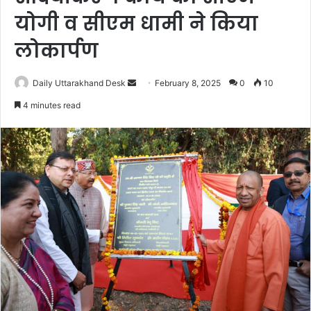
योगी व सीएम धामी ने किया
लोकार्पण
Daily Uttarakhand Desk
S
February 8, 2025
0
10
e
4 minutes read
n
d
a
n
e
m
a
i
l