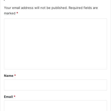
Your email address will not be published.
Required fields are
marked
*
C
o
m
m
e
n
t
*
Name
*
Email
*