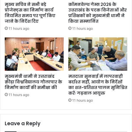
न
मुख्य सचिव ने सभी बड़े
कॉमनवेल्थ गेम्स 2026 के
द
ती
प्रोजेक्ट्स का निर्माण कार्य
उत्तराखंड के पदक विजेताओं और
र्ज
जे
नियमित समय पर पूर्ण किए
प्रशिक्षकों को मुख्यमंत्री धामी ने
हों
जाने के निर्देश दिए
किया सम्मानित
गे
11 hours ago
11 hours ago
मु
क
द
मे
,
डी
ए
मुख्यमंत्री धामी ने उत्तराखंड
मतदाता सुनवाई में लापरवाही
म
क्रीड़ा विश्वविद्यालय गौलापार के
बर्दाश्त नहीं, आयोग के निर्देशों
ने
निर्माण कार्यों की समीक्षा की
का शत-प्रतिशत पालन सुनिश्चित
करेंः गढ़वाल आयुक्त
ग
11 hours ago
ठि
11 hours ago
त
की
स
Leave a Reply
मि
ति