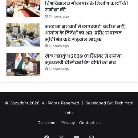
विश्वविद्यालय गौलापार के निर्माण कार्यों की
समीक्षा की
11 hours ago
मतदाता सुनवाई में लापरवाही बर्दाश्त नहीं,
आयोग के निर्देशों का शत-प्रतिशत पालन
सुनिश्चित करेंः गढ़वाल आयुक्त
11 hours ago
खेल महाकुंभ 2026ः 01 सितंबर से सजेगा
मुख्यमंत्री चैंम्पियनशिप ट्रॉफी का मंच
11 hours ago
© Copyright 2026, All Rights Reserved |
Developed By: Tech Yard
Labs
Disclaimer
Privacy
Contact Us
Facebook
X
YouTube
Instagram