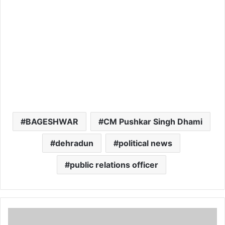
BAGESHWAR
CM Pushkar Singh Dhami
dehradun
political news
public relations officer
फूट-
फूटकर