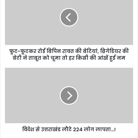
रोई
बिपिन
रावत
की
बेटियां,
ब्रिगेडियर
की
फूट-फूटकर रोई बिपिन रावत की बेटियां, ब्रिगेडियर की
बेटी
ने
बेटी ने ताबूत को चूमा तो हर किसी की आंखें हुई नम
ताबूत
को
विदेश
चूमा
से
तो
उत्तराखंड
हर
लौटे
किसी
224
की
लोग
आंखें
लापता…!
हुई
नम
विदेश से उत्तराखंड लौटे 224 लोग लापता…!