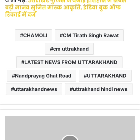
ये भी पढ़ें:
उत्तराखंड पुलिस ने बनाई इतिहास में सबसे
बड़ी मानव सृजित मास्क आकृति, इंडिया बुक ऑफ
रिकार्ड में दर्ज
CHAMOLI
CM Tirath Singh Rawat
cm uttrakhand
LATEST NEWS FROM UTTARAKHAND
Nandprayag Ghat Road
UTTARAKHAND
uttarakhandnews
uttrakhand hindi news
उ
त्त
रा
खं