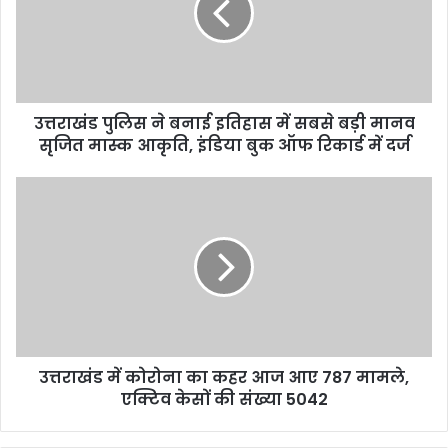
ड
पु
लि
स
ने
उत्तराखंड पुलिस ने बनाई इतिहास में सबसे बड़ी मानव
ब
सृजित मास्क आकृति, इंडिया बुक ऑफ रिकार्ड में दर्ज
ना
ई
इ
उ
ति
त्त
हा
रा
स
खं
में
ड
स
में
ब
को
से
रो
ब
ना
ड़ी
उत्तराखंड में कोरोना का कहर आज आए 787 मामले,
का
मा
एक्टिव केसों की संख्या 5042
क
न
ह
व
र