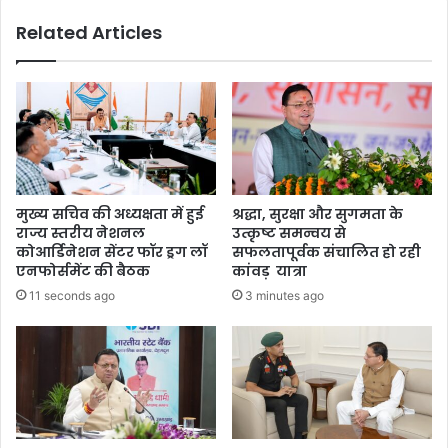
सृ
आ
Related Articles
जि
ज
त
आ
मा
ए
स्क
7
आ
8
कृ
7
ति
मा
,
म
इं
ले
मुख्य सचिव की अध्यक्षता में हुई
श्रद्धा, सुरक्षा और सुगमता के
डि
,
राज्य स्तरीय नेशनल
उत्कृष्ट समन्वय से
या
ए
कोआर्डिनेशन सेंटर फॉर ड्रग लॉ
सफलतापूर्वक संचालित हो रही
बु
क्टि
एनफोर्समेंट की बैठक
कांवड़ यात्रा
क
व
11 seconds ago
3 minutes ago
ऑ
के
फ
सों
रि
की
का
सं
र्ड
ख्या
में
5
द
0