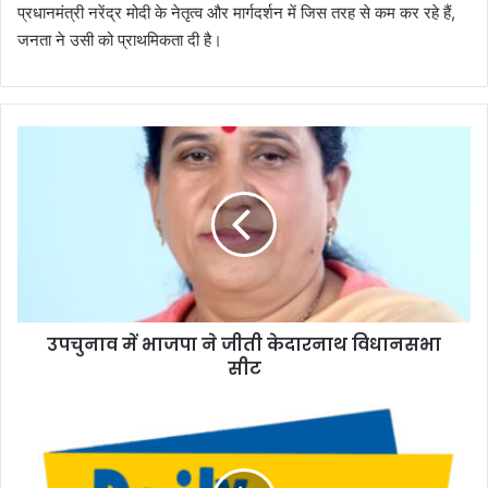
प्रधानमंत्री नरेंद्र मोदी के नेतृत्व और मार्गदर्शन में जिस तरह से कम कर रहे हैं,
जनता ने उसी को प्राथमिकता दी है।
उ
प
चु
ना
व
में
भा
ज
पा
उपचुनाव में भाजपा ने जीती केदारनाथ विधानसभा
ने
सीट
जी
ती
के
के
दा
दा
र
र
ना
ना