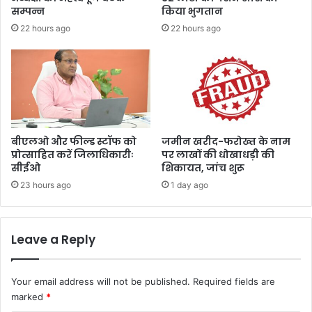
ता
सम्पन्न
किया भुगतान
ने
22 hours ago
22 hours ago
वि
का
स
प
र
ल
गा
ई
बीएलओ और फील्ड स्टॉफ को
जमीन खरीद-फरोख्त के नाम
मु
प्रोत्साहित करें जिलाधिकारीः
पर लाखों की धोखाधड़ी की
सीईओ
शिकायत, जांच शुरू
ह
र
23 hours ago
1 day ago
Leave a Reply
Your email address will not be published.
Required fields are
marked
*