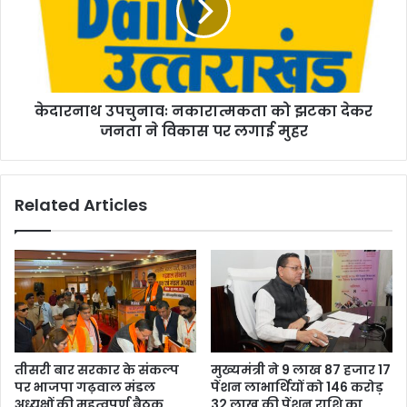
थ
थ
वि
उ
धा
प
न
चु
स
ना
भा
केदारनाथ उपचुनावः नकारात्मकता को झटका देकर
वः
सी
जनता ने विकास पर लगाई मुहर
न
ट
का
रा
त्म
Related Articles
क
ता
को
झ
ट
का
दे
क
र
तीसरी बार सरकार के संकल्प
मुख्यमंत्री ने 9 लाख 87 हजार 17
ज
पर भाजपा गढ़वाल मंडल
पेंशन लाभार्थियों को 146 करोड़
न
अध्यक्षों की महत्वपूर्ण बैठक
32 लाख की पेंशन राशि का