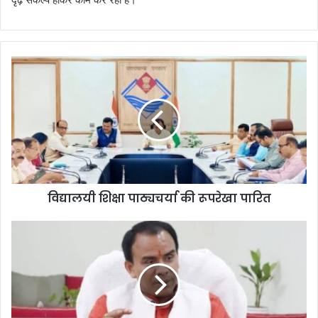
वि
द्या
ल
यी
शि
क्षा
पा
ठ्य
च
विद्यालयी शिक्षा पाठ्यचर्या की रूपरेखा पारित
र्या
की
रू
पी
प
ए
रे
म
खा
-
पा
पो
रि
ष
त
ण