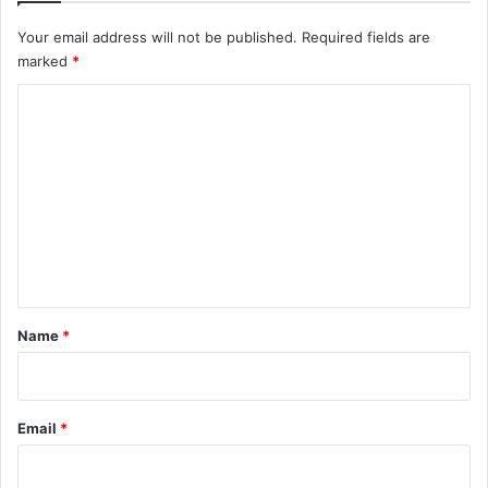
Your email address will not be published.
Required fields are
marked
*
C
o
m
m
e
n
t
*
Name
*
Email
*