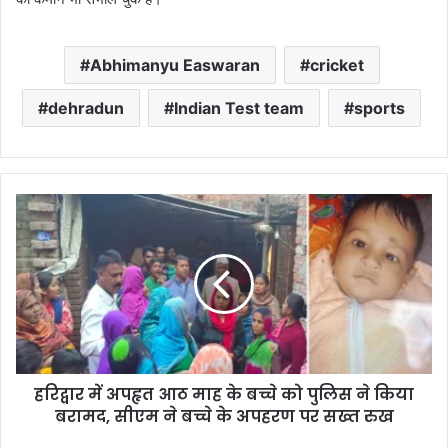
Abhimanyu Easwaran
cricket
dehradun
Indian Test team
sports
हरिद्वार
में
अपहृत
आठ
माह
के
बच्चे
को
पुलिस
हरिद्वार में अपहृत आठ माह के बच्चे को पुलिस ने किया
ने
किया
बरामद, सीएम ने बच्चे के अपहरण पर सख्त रुख
बरामद,