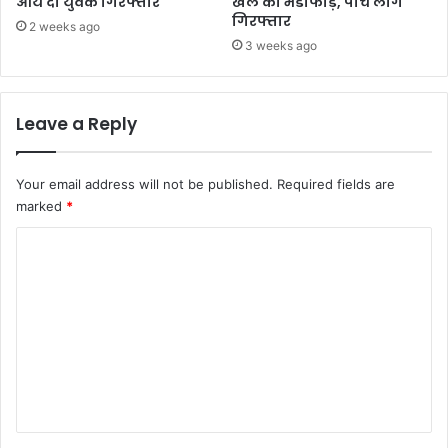
आये दो युवक गिरफ्तार
खेल का भंडाफोड़, पांच लोग
गिरफ्तार
2 weeks ago
3 weeks ago
Leave a Reply
Your email address will not be published.
Required fields are
marked
*
C
o
m
m
e
n
t