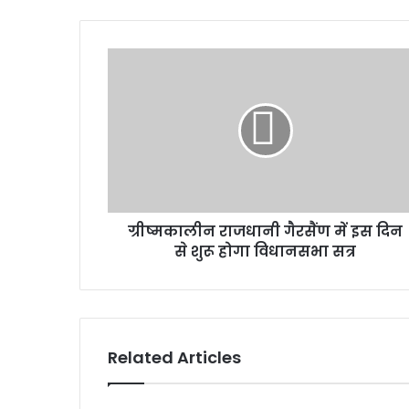
ग्रीष्मकालीन
राजधानी
गैरसैंण
में
इस
दिन
से
शुरू
होगा
ग्रीष्मकालीन राजधानी गैरसैंण में इस दिन
विधानसभा
सत्र
से शुरू होगा विधानसभा सत्र
Related Articles