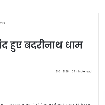
कपाट
ंद हुए बदरीनाथ धाम
0
58
1 minute read
गए। रावल ईश्वर प्रसाद नंबूदरी ने वृष लग्न में शाम 6 बजकर 45 मिनट पर