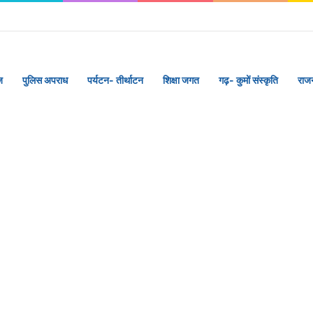
ज
पुलिस अपराध
पर्यटन- तीर्थाटन
शिक्षा जगत
गढ़- कुमों संस्कृति
राज