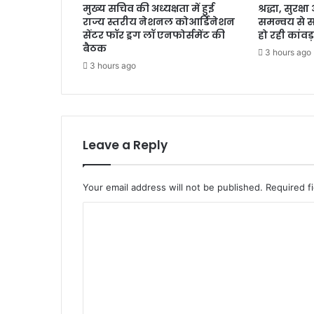
मुख्य सचिव की अध्यक्षता में हुई
श्रद्धा, सुरक
राज्य स्तरीय नेशनल कोआर्डिनेशन
समन्वय से 
सेंटर फॉर ड्रग लॉ एनफोर्समेंट की
हो रही कांवड़
बैठक
3 hours ago
3 hours ago
Leave a Reply
Your email address will not be published.
Required f
C
o
m
m
e