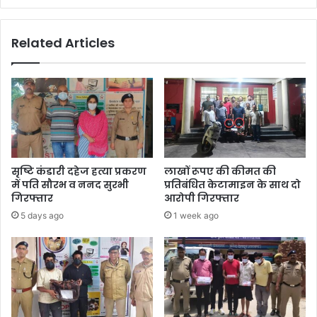
निकाली
भर्ती,
Related Articles
ऐसे
करें
आवेदन
सृष्टि कंडारी दहेज हत्या प्रकरण
लाखों रूपए की कीमत की
में पति सौरभ व ननद सुरभी
प्रतिबंधित केटामाइन के साथ दो
गिरफ्तार
आरोपी गिरफ्तार
5 days ago
1 week ago