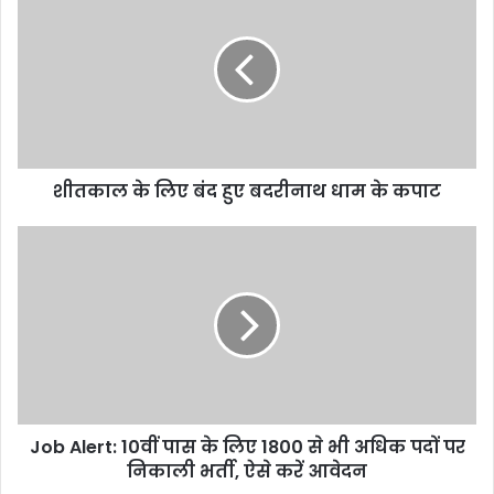
के
लिए
बंद
हुए
बदरीनाथ
धाम
के
कपाट
शीतकाल के लिए बंद हुए बदरीनाथ धाम के कपाट
Job
Alert:
10वीं
पास
के
लिए
1800
से
भी
Job Alert: 10वीं पास के लिए 1800 से भी अधिक पदों पर
अधिक
पदों
निकाली भर्ती, ऐसे करें आवेदन
पर