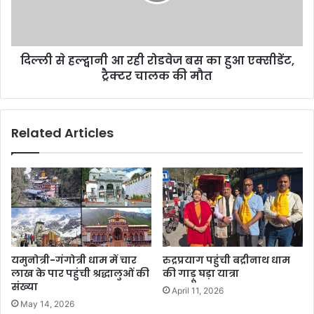
रोडवेज
बस
का
हुआ
दिल्ली से हल्द्वानी आ रही रोडवेज बस का हुआ एक्सीडेंट,
एक्सीडेंट,
ट्रैक्टर
ट्रैक्टर चालक की मौत
चालक
की
मौत
Related Articles
यमुनोत्री-गंगोत्री धाम में चार
रुद्रप्रयाग पहुंची बद्रीनाथ धाम
लाख के पार पहुंची श्रद्धालुओं की
की गाड़ू घड़ा यात्रा
संख्या
April 11, 2026
May 14, 2026