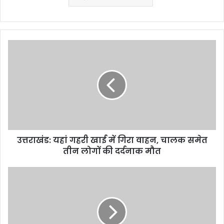
उत्तराखंड:
यहां
गहरी
खाई
में
गिरा
वाहन,
चालक
समेत
उत्तराखंड: यहां गहरी खाई में गिरा वाहन, चालक समेत
तीन
लोगों
तीन लोगों की दर्दनाक मौत
की
दर्दनाक
दिल्ली
मौत
से
हल्द्वानी
आ
रही