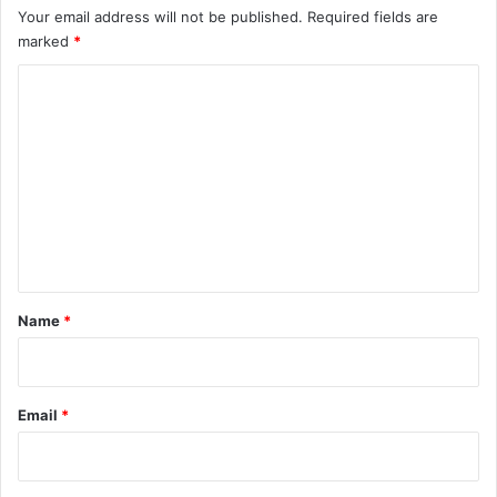
Your email address will not be published.
Required fields are
marked
*
C
o
m
m
e
n
t
*
Name
*
Email
*