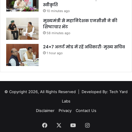
स्वीकृति
10 minutes ago
मुख्यमंत्री से महानिदेशक एनसीसी ने की
शिष्टाचार भेंट
58 minutes ago
24×7 अलर्ट मोड में रहें अधिकारीः मुख्य सचिव
1 hour ago
© Copyright 2026, All Rights Reserved |
Developed By: Tech Yard
Labs
Disclaimer
Privacy
Contact Us
Facebook
X
YouTube
Instagram