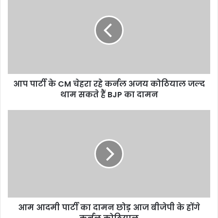
पार्टी
के
CM
चेहरा
रहे
कर्नल
अजय
कोठियाल
आप पार्टी के CM चेहरा रहे कर्नल अजय कोठियाल जल्द
जल्द
थाम
थाम सकते हैं BJP का दामन
सकते
हैं
आम
BJP
आदमी
का
पार्टी
दामन
का
दामन
छोड़
आज
बीजेपी
के
आम आदमी पार्टी का दामन छोड़ आज बीजेपी के होंगे
होंगे
कर्नल