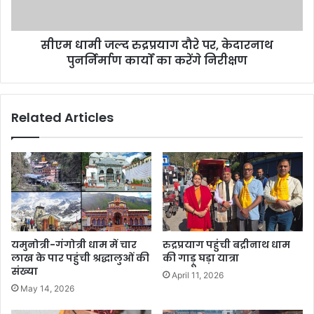
ल्द
इं
रु
जी
द्र
नि
सीएम धामी जल्द रुद्रप्रयाग दौरे पर, केदारनाथ
प्र
य
पुनर्निर्माण कार्यों का करेंगे निरीक्षण
या
रिं
ग
ग
दौ
की
रे
Related Articles
प
प
ढा
र
ई
,
के
दा
र
ना
थ
पु
यमुनोत्री-गंगोत्री धाम में चार
रुद्रप्रयाग पहुंची बद्रीनाथ धाम
न
लाख के पार पहुंची श्रद्धालुओं की
की गाड़ू घड़ा यात्रा
र्नि
संख्या
April 11, 2026
र्मा
May 14, 2026
ण
का