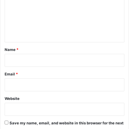
m
m
e
n
t
*
Name
*
Email
*
Website
Save my name, email, and website in this browser for the next