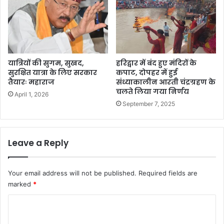
र्यों
का
क
रें
गे
नि
यात्रियों की सुगम, सुखद,
हरिद्वार में बंद हुए मंदिरों के
री
सुरक्षित यात्रा के लिए सरकार
कपाट, दोपहर में हुई
क्ष
तैयारः महाराज
संध्याकालीन आरती चंद्रग्रहण के
चलते लिया गया निर्णय
ण
April 1, 2026
September 7, 2025
Leave a Reply
Your email address will not be published.
Required fields are
marked
*
C
o