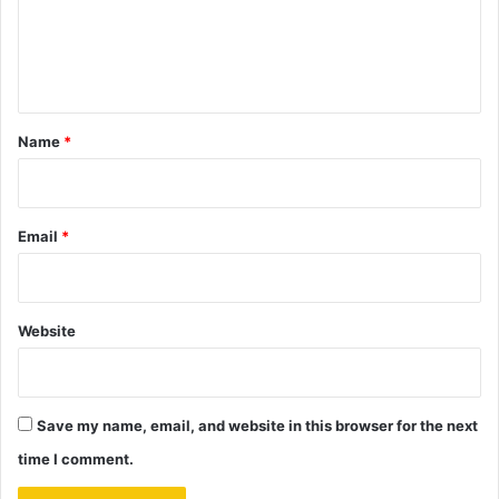
m
e
n
t
*
Name
*
Email
*
Website
Save my name, email, and website in this browser for the next
time I comment.