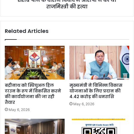
शराब पीने के दौरान विवाद में आरोपी ने की थी
पु
राजमिस्त्री की हत्या
वा
री
द
में
आ
Related Articles
रो
पी
ने
की
थी
रा
ज
मि
स्त्री
बद्रीनाथ को स्प्रिचुअल हिल
मुख्यमंत्री ने विभिन्न विकास
की
टाउन के रूप में विकसित करने
योजनाओं के लिए प्रदान की
ह
की कार्ययोजना की जा रही
4.42 करोड़ की धनराशि
त्या
तैयार
May 6, 2026
May 6, 2026