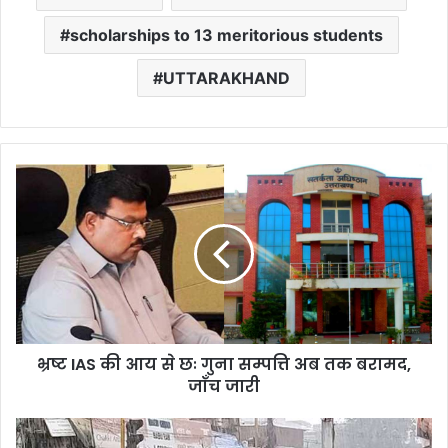
scholarships to 13 meritorious students
UTTARAKHAND
भ्रष्ट
IAS
की
आय
से
छः
गुना
सम्पत्ति
अब
भ्रष्ट IAS की आय से छः गुना सम्पत्ति अब तक बरामद,
तक
बरामद,
जाँच जारी
जाँच
जारी
उत्तराखंड
में